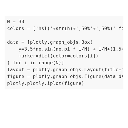
N = 30

colors = ['hsl('+str(h)+',50%'+',50%)' for
data = [plotly.graph_objs.Box(

    y=3.5*np.sin(np.pi * i/N) + i/N+(1.5+0
    marker=dict(color=colors[i])

) for i in range(N)]

layout = plotly.graph_objs.Layout(title='Sa
figure = plotly.graph_objs.Figure(data=data