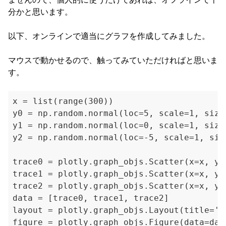
分かと思います。
以下、オンラインで適当にグラフを作成してみました。
マウスで動かせるので、触ってみていただければと思いま
す。
x = list(range(300))

y0 = np.random.normal(loc=5, scale=1, size=
y1 = np.random.normal(loc=0, scale=1, size=
y2 = np.random.normal(loc=-5, scale=1, size
trace0 = plotly.graph_objs.Scatter(x=x, y=
trace1 = plotly.graph_objs.Scatter(x=x, y=
trace2 = plotly.graph_objs.Scatter(x=x, y=
data = [trace0, trace1, trace2]

layout = plotly.graph_objs.Layout(title='Sa
figure = plotly.graph_objs.Figure(data=data