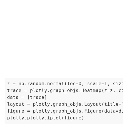
z = np.random.normal(loc=0, scale=1, size=(
trace = plotly.graph_objs.Heatmap(z=z, colo
data = [trace]

layout = plotly.graph_objs.Layout(title='S
figure = plotly.graph_objs.Figure(data=data