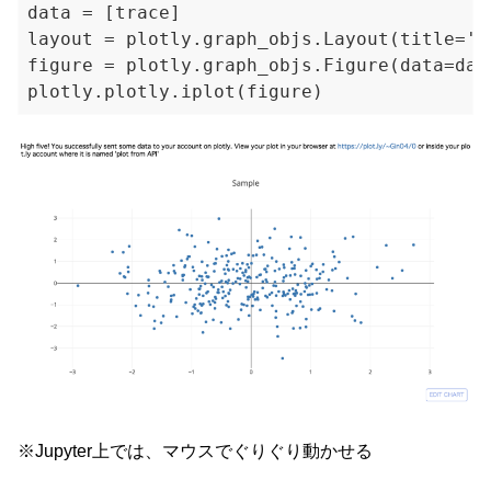
data = [trace]

layout = plotly.graph_objs.Layout(title='Sa
figure = plotly.graph_objs.Figure(data=data
※Jupyter上では、マウスでぐりぐり動かせる