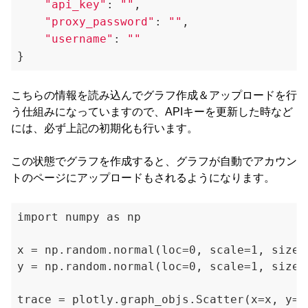
"api_key"
: 
"
"
,

"proxy_password"
: 
""
,

"username"
: 
"
"
こちらの情報を読み込んでグラフ作成＆アップロードを行
う仕組みになっていますので、APIキーを更新した時など
には、必ず上記の初期化も行います。
この状態でグラフを作成すると、グラフが自動でアカウン
トのページにアップロードもされるようになります。
import numpy as np

x = np.random.normal(loc=0, scale=1, size=3
y = np.random.normal(loc=0, scale=1, size=3
trace = plotly.graph_objs.Scatter(x=x, y=y,