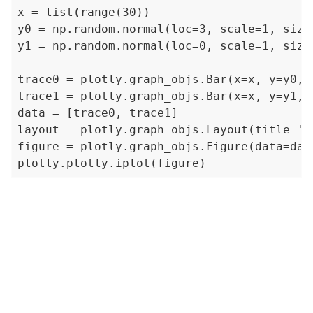
x = list(range(30))

y0 = np.random.normal(loc=3, scale=1, size=
y1 = np.random.normal(loc=0, scale=1, size=
trace0 = plotly.graph_objs.Bar(x=x, y=y0, n
trace1 = plotly.graph_objs.Bar(x=x, y=y1, n
data = [trace0, trace1]

layout = plotly.graph_objs.Layout(title='Sa
figure = plotly.graph_objs.Figure(data=data