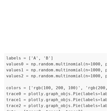
labels = ['A', 'B']

values0 = np.random.multinomial(n=1000, pva
values1 = np.random.multinomial(n=1000, pva
values2 = np.random.multinomial(n=1000, pva
colors = ['rgb(100, 200, 100)', 'rgb(200,20
trace0 = plotly.graph_objs.Pie(labels=labe
trace1 = plotly.graph_objs.Pie(labels=labe
trace2 = plotly.graph_objs.Pie(labels=labe