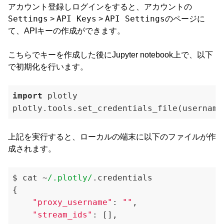
アカウント登録しログインをすると、アカウントの
Settings
API Keys
API Settings
>
>
のページに
て、APIキーの作成ができます。
こちらでキーを作成した後にJupyter notebook上で、以下
で初期化を行います。
import
 plotly

plotly.tools.set_credentials_file(username
上記を実行すると、ローカルの端末に以下のファイルが作
成されます。
$ cat ~
/.plotly/
.credentials

{

"proxy_username"
: 
""
,

"stream_ids"
: [],
