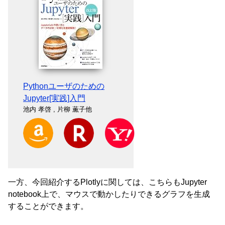
Pythonユーザのための
Jupyter[実践]入門
池内 孝啓 , 片柳 薫子他
Amazon
楽天
Yahoo!ショッピング
一方、今回紹介するPlotlyに関しては、こちらもJupyter
notebook上で、マウスで動かしたりできるグラフを生成
することができます。