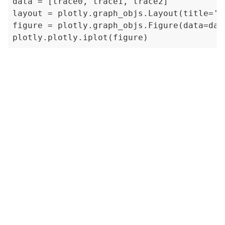
data = [trace0, trace1, trace2]

layout = plotly.graph_objs.Layout(title='Sa
figure = plotly.graph_objs.Figure(data=data