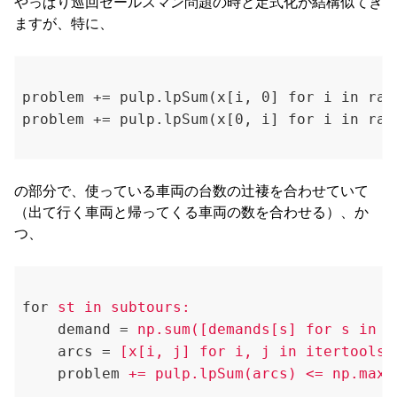
やっぱり巡回セールスマン問題の時と定式化が結構似てき
ますが、特に、
problem += pulp.lpSum(x[i, 0] for i in ran
の部分で、使っている車両の台数の辻褄を合わせていて
（出て行く車両と帰ってくる車両の数を合わせる）、か
つ、
for
st in subtours:
demand
 = 
np.sum([demands[s] for s in s
arcs
 = 
[x[i, j] for i, j in itertools.
problem
+= pulp.lpSum(arcs) <= np.max(