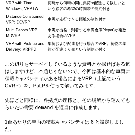
VRP with Time
何時から何時の間に集荷or配達して欲しいと
Windows; VRPTW
いう顧客の希望の時間帯の制約付き
Distance Constrained
車両が走行できる距離の制約付き
VRP; DCVRP
Multi Depots VRP;
車両が出発・到着する車両倉庫(depot)が複数
MDVRP
ある場合のVRP
VRP with Pick-up and
集荷および配達を行う場合のVRP。荷物の集
Delivery; VRPPD
荷が配達より先という制約が付く
この辺りをサーベイしているような資料とか探せばある気
はしますけど、本題じゃないので、今回は基本的な車両に
積載キャパシティがある場合によるVRP（上記でいう
CVRP）を、PuLPを使って解いてみます。
先ほどと同様に、各拠点の座標と、その場所から運んでも
demand
らいたい需要
を適当に作成します。
8
1台あたりの車両の積載キャパシティは
と設定しまし
た。