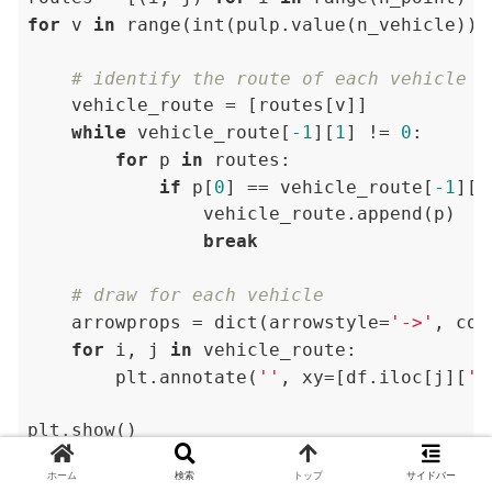
for
 v 
in
 range(int(pulp.value(n_vehicle))):
# identify the route of each vehicle
    vehicle_route = [routes[v]]

while
 vehicle_route[
-1
][
1
] != 
0
:

for
 p 
in
 routes:

if
 p[
0
] == vehicle_route[
-1
][
1
                vehicle_route.append(p)

break
# draw for each vehicle
    arrowprops = dict(arrowstyle=
'->'
, con
for
 i, j 
in
 vehicle_route:

        plt.annotate(
''
, xy=[df.iloc[j][
'x
ホーム
検索
トップ
サイドバー