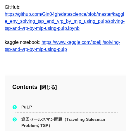
GitHub:
https://github.com/Gin04gh/datascience/blob/master/kaggl
e_env_solving_tsp_and_vrp_by_mip_using_pulp/solving-
tsp-and-vrp-by-mip-using-pulp.ipynb
kaggle notebook:
https://www.kaggle.com/itoeiji/solving-
tsp-and-vrp-by-mip-using-pulp
Contents
PuLP
巡回セールスマン問題（Traveling Salesman
Problem; TSP）