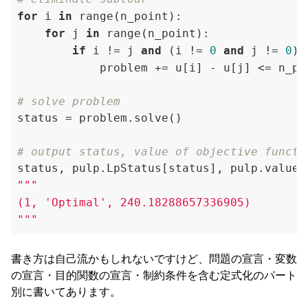
for
 i 
in
 range(n_point):

for
 j 
in
 range(n_point):

if
 i != j 
and
 (i != 
0
and
 j != 
0
):

            problem += u[i] - u[j] <= n_po
# solve problem
status = problem.solve()

# output status, value of objective functi
"""

(1, 'Optimal', 240.18288657336905)

"""
書き方は自己流かもしれないですけど、問題の宣言・変数
の宣言・目的関数の宣言・制約条件を含む定式化のパート
別に書いてあります。