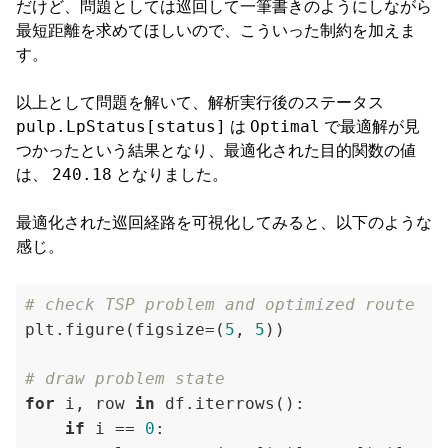
だけど、問題としては巡回して一筆書きのようにしながら
最短距離を求めてほしいので、こういった制約を加えま
す。
以上として問題を解いて、解析実行後のステータス
pulp.LpStatus[status]
Optimal
は
で最適解が見
つかったという結果となり、最適化された目的関数の値
240.18
は、
となりました。
最適化された巡回経路を可視化してみると、以下のような
感じ。
# check TSP problem and optimized route
plt.figure(figsize=(
5
, 
5
))

# draw problem state
for
 i, row 
in
 df.iterrows():

if
 i == 
0
:
