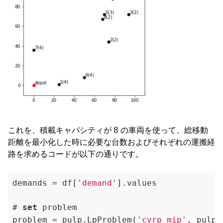
8
これを、積載キャパシティが
の車両を使って、総移動
距離を最小化した時に必要な台数およびそれぞれの運搬経
路を求めるコードが以下の通りです。
demands = df[
'demand'
].values

# 
set
 problem

problem = pulp.LpProblem(
'cvrp_mip'
, pulp.