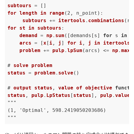
subtours
for
length
in
range
(
2, n_point
):

subtours
 += 
itertools
.
combinations
(
ra
for
st
in
subtours
:

demand
 = 
np
.
sum
(
[demands[s] 
for
 s 
in
 s
arcs
 = [
x
[
i
, 
j
] 
for
i
, 
j
in
itertools
.
problem
 += 
pulp
.
lpSum
(
arcs
) <= 
np
.
max
(
# 
solve
problem
status
 = 
problem
.
solve
(
)

# 
output
status
, 
value
of
objective
functi
status
, 
pulp
.
LpStatus
[
status
], 
pulp
.
value
(
"""

(
1, 'Optimal', 598.2419050203686
)
