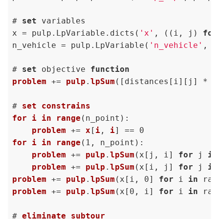
# 
set
 variables

x = pulp.LpVariable.dicts(
'x'
, ((i, j) 
for
n_vehicle = pulp.LpVariable(
'n_vehicle'
, l
# 
set
 objective 
function
problem
 += 
pulp
.
lpSum
(
[distances[i][j] * x
# 
set
constrains
for
i
in
range
(
n_point
):

problem
 += 
x
[
i
, 
i
for
i
in
range
(
1, n_point
):

problem
 += 
pulp
.
lpSum
(
x[j, i] 
for
 j 
in
problem
 += 
pulp
.
lpSum
(
x[i, j] 
for
 j 
in
problem
 += 
pulp
.
lpSum
(
x[i, 0] 
for
 i 
in
 ran
problem
 += 
pulp
.
lpSum
(
x[0, i] 
for
 i 
in
 ran
# 
eliminate
subtour