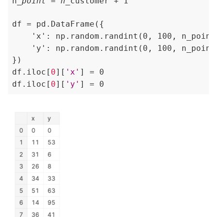
n
_point = n_
customer + 1

    'x': np.random.randint(0, 100, n_point
    'y': np.random.randint(0, 100, n_point
})

df.iloc[
0
][
'x'
] = 0

df.iloc[
0
][
'y'