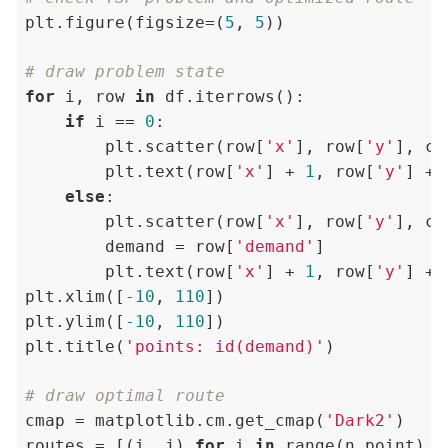
plt.figure(figsize=(
5
, 
5
))

# draw problem state
for
 i, row 
in
 df.iterrows():

if
 i == 
0
:

        plt.scatter(row[
'x'
], row[
'y'
], c=
        plt.text(row[
'x'
] + 
1
, row[
'y'
] + 
else
:

        plt.scatter(row[
'x'
], row[
'y'
], c=
        demand = row[
'demand'
]

        plt.text(row[
'x'
] + 
1
, row[
'y'
] + 
plt.xlim([
-10
, 
110
])

plt.ylim([
-10
, 
110
])

plt.title(
'points: id(demand)'
)

# draw optimal route
cmap = matplotlib.cm.get_cmap(
'Dark2'
)

routes = [(i, j) 
for
 i 
in
 range(n_point) 
f