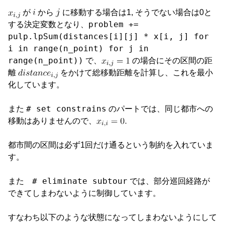
が
から
に移動する場合は1, そうでない場合は0と
problem +=
する決定変数となり、
pulp.lpSum(distances[i][j] * x[i, j] for
i in range(n_point) for j in
range(n_point))
で、
の場合にその区間の距
離
をかけて総移動距離を計算し、これを最小
化しています。
# set constrains
また
のパートでは、同じ都市への
移動はありませんので、
都市間の区間は必ず1回だけ通るという制約を入れていま
す。
# eliminate subtour
また
では、部分巡回経路が
できてしまわないように制御しています。
すなわち以下のような状態になってしまわないようにして