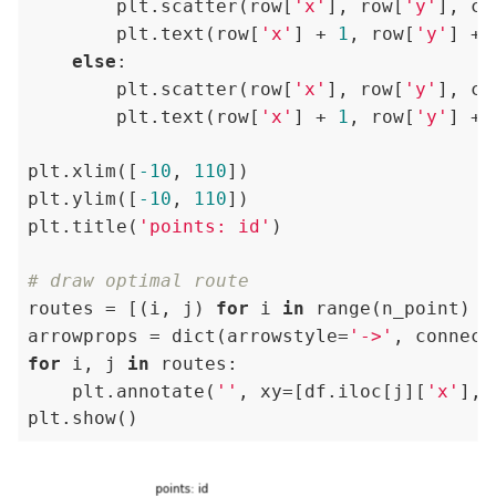
        plt.scatter(row[
'x'
], row[
'y'
], c=
        plt.text(row[
'x'
] + 
1
, row[
'y'
] + 
else
:

        plt.scatter(row[
'x'
], row[
'y'
], c=
        plt.text(row[
'x'
] + 
1
, row[
'y'
] + 
plt.xlim([
-10
, 
110
])

plt.ylim([
-10
, 
110
])

plt.title(
'points: id'
)

# draw optimal route
routes = [(i, j) 
for
 i 
in
 range(n_point) 
f
arrowprops = dict(arrowstyle=
'->'
, connect
for
 i, j 
in
 routes:

    plt.annotate(
''
, xy=[df.iloc[j][
'x'
], 