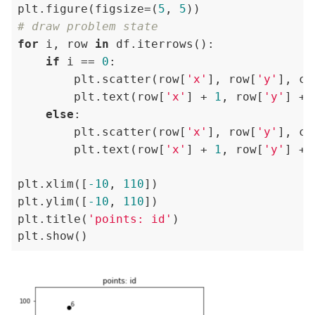
plt.figure(figsize=(
5
, 
5
# draw problem state
for
 i, row 
in
 df.iterrows():

if
 i == 
0
:

        plt.scatter(row[
'x'
], row[
'y'
], c=
        plt.text(row[
'x'
] + 
1
, row[
'y'
] + 
else
:

        plt.scatter(row[
'x'
], row[
'y'
], c=
        plt.text(row[
'x'
] + 
1
, row[
'y'
] + 
plt.xlim([
-10
, 
110
])

plt.ylim([
-10
, 
110
])

plt.title(
'points: id'
)
