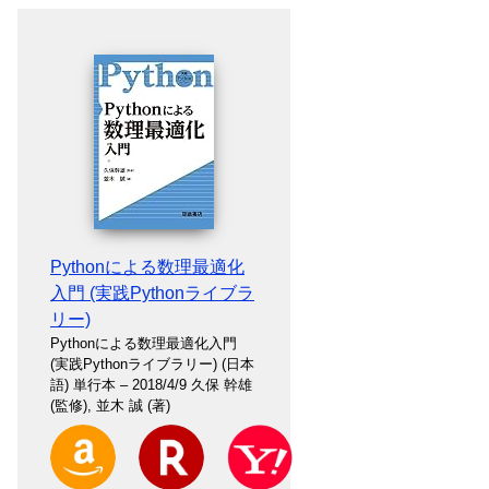
Pythonによる数理最適化
入門 (実践Pythonライブラ
リー)
Pythonによる数理最適化入門
(実践Pythonライブラリー) (日本
語) 単行本 – 2018/4/9 久保 幹雄
(監修), 並木 誠 (著)
Amazon
楽天
Yahoo!ショッピング