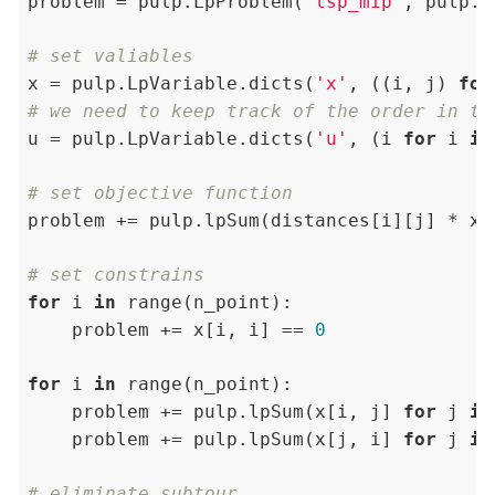
problem = pulp.LpProblem(
'tsp_mip'
, pulp.L
# set valiables
x = pulp.LpVariable.dicts(
'x'
, ((i, j) 
for
# we need to keep track of the order in th
u = pulp.LpVariable.dicts(
'u'
, (i 
for
 i 
in
# set objective function
problem += pulp.lpSum(distances[i][j] * x[
# set constrains
for
 i 
in
 range(n_point):

    problem += x[i, i] == 
0
for
 i 
in
 range(n_point):

    problem += pulp.lpSum(x[i, j] 
for
 j 
in
    problem += pulp.lpSum(x[j, i] 
for
 j 
in
# eliminate subtour