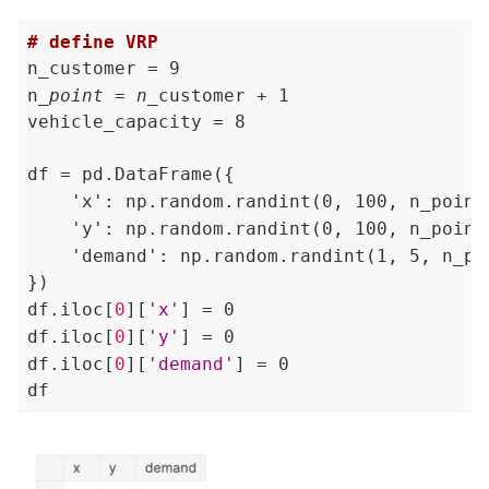
# define VRP
n_customer = 9

n
_point = n_
customer + 1

vehicle_capacity = 8

    'x': np.random.randint(0, 100, n_point
    'y': np.random.randint(0, 100, n_point
    'demand': np.random.randint(1, 5, n_po
})

df.iloc[
0
][
'x'
] = 0

df.iloc[
0
][
'y'
] = 0

df.iloc[
0
][
'demand'
] = 0
