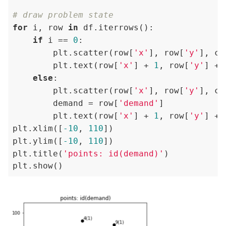
# draw problem state
for
 i, row 
in
 df.iterrows():

if
 i == 
0
:

        plt.scatter(row[
'x'
], row[
'y'
], c=
        plt.text(row[
'x'
] + 
1
, row[
'y'
] + 
else
:

        plt.scatter(row[
'x'
], row[
'y'
], c=
        demand = row[
'demand'
]

        plt.text(row[
'x'
] + 
1
, row[
'y'
] + 
plt.xlim([
-10
, 
110
])

plt.ylim([
-10
, 
110
])

plt.title(
'points: id(demand)'
)
