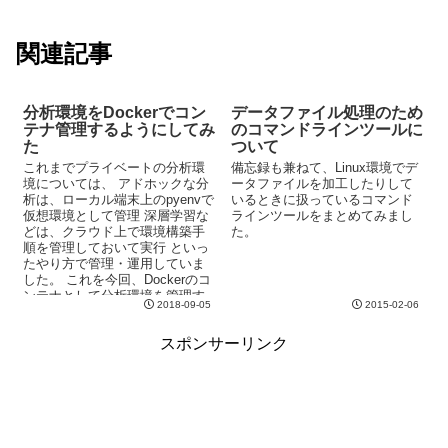
関連記事
分析環境をDockerでコン
データファイル処理のため
テナ管理するようにしてみ
のコマンドラインツールに
た
ついて
これまでプライベートの分析環
備忘録も兼ねて、Linux環境でデ
境については、 アドホックな分
ータファイルを加工したりして
析は、ローカル端末上のpyenvで
いるときに扱っているコマンド
仮想環境として管理 深層学習な
ラインツールをまとめてみまし
どは、クラウド上で環境構築手
た。
順を管理しておいて実行 といっ
たやり方で管理・運用していま
した。 これを今回、Dockerのコ
ンテナとして分析環境を管理す
2018-09-05
2015-02-06
るようにしてみました。
スポンサーリンク