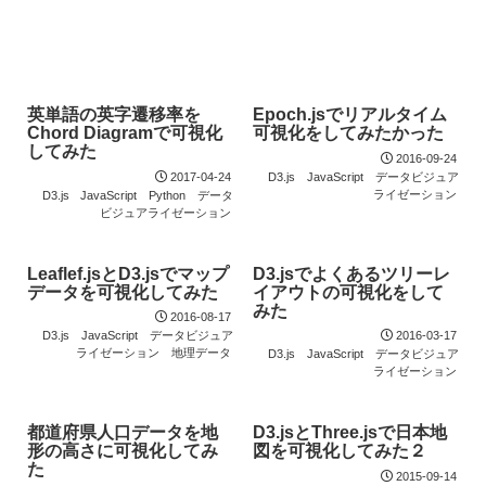
英単語の英字遷移率を
Epoch.jsでリアルタイム
Chord Diagramで可視化
可視化をしてみたかった
してみた
2016-09-24
2017-04-24
D3.js
JavaScript
データビジュア
ライゼーション
D3.js
JavaScript
Python
データ
ビジュアライゼーション
Leaflef.jsとD3.jsでマップ
D3.jsでよくあるツリーレ
データを可視化してみた
イアウトの可視化をして
みた
2016-08-17
D3.js
JavaScript
データビジュア
2016-03-17
ライゼーション
地理データ
D3.js
JavaScript
データビジュア
ライゼーション
都道府県人口データを地
D3.jsとThree.jsで日本地
形の高さに可視化してみ
図を可視化してみた２
た
2015-09-14