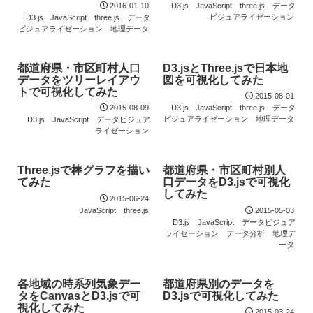
2016-01-10
D3.js
JavaScript
three.js
データ
ビジュアライゼーション
D3.js
JavaScript
three.js
データ
ビジュアライゼーション
地理データ
都道府県・市区町村人口
D3.jsとThree.jsで日本地
データをツリーレイアウ
図を可視化してみた
トで可視化してみた
2015-08-01
2015-08-09
D3.js
JavaScript
three.js
データ
ビジュアライゼーション
地理データ
D3.js
JavaScript
データビジュア
ライゼーション
Three.jsで棒グラフを描い
都道府県・市区町村別人
てみた
口データをD3.jsで可視化
してみた
2015-06-24
JavaScript
three.js
2015-05-03
D3.js
JavaScript
データビジュア
ライゼーション
データ分析
地理デ
ータ
各地域の時系列気象デー
都道府県別のデータを
タをCanvasとD3.jsで可
D3.jsで可視化してみた
視化してみた
2015-03-24