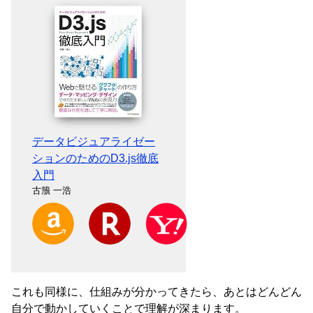
データビジュアライゼー
ションのためのD3.js徹底
入門
古籏 一浩
Amazon
楽天
Yahoo!ショッピング
これも同様に、仕組みが分かってきたら、あとはどんどん
自分で動かしていくことで理解が深まります。