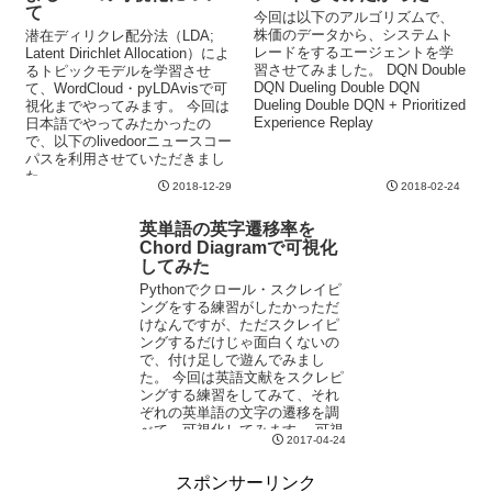
て
今回は以下のアルゴリズムで、
株価のデータから、システムト
潜在ディリクレ配分法（LDA;
レードをするエージェントを学
Latent Dirichlet Allocation）によ
習させてみました。 DQN Double
るトピックモデルを学習させ
DQN Dueling Double DQN
て、WordCloud・pyLDAvisで可
Dueling Double DQN + Prioritized
視化までやってみます。 今回は
Experience Replay
日本語でやってみたかったの
で、以下のlivedoorニュースコー
パスを利用させていただきまし
た。
2018-12-29
2018-02-24
英単語の英字遷移率を
Chord Diagramで可視化
してみた
Pythonでクロール・スクレイピ
ングをする練習がしたかっただ
けなんですが、ただスクレイピ
ングするだけじゃ面白くないの
で、付け足しで遊んでみまし
た。 今回は英語文献をスクレピ
ングする練習をしてみて、それ
ぞれの英単語の文字の遷移を調
べて、可視化してみます。 可視
2017-04-24
化グラフに関しては、Chord
Diagramを利用します。
スポンサーリンク