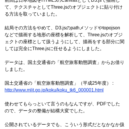
前回は日本地図をHTML5のCanvasとしてD3.jsで描画し
て、テクスチャとしてThree.jsのオブジェクトに貼り付け
る方法を取っていました。
結局その方法をやめて、D3.jsのpathメソッドやtopojson
などで描画する地形の座標を解析して、Three.jsのオブジ
ェクトの座標として扱うようにして、描画をする部分に関
しては完全にThree.jsに任せるようにしました。
データは、国土交通省の「航空旅客動態調査」からお借り
しました。
国土交通省の「航空旅客動態調査」（平成25年度） :
http://www.mlit.go.jp/koku/koku_tk6_000001.html
使わせてもらっといて言うのもなんですが、PDFでした
ので、データの整備が結構大変でした。
公開されているデータでも、こういう形式だとなかなか扱