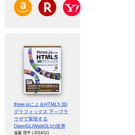
Amazon
楽天
Yahoo!ショッピング
three.jsによるHTML5 3D
グラフィックス 下―ブラ
ウザで実現する
OpenGL(WebGL)の世界
遠藤 理平 | 2014/1/1