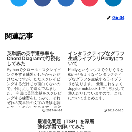
Gin04
関連記事
英単語の英字遷移率を
インタラクティブなグラフ
Chord Diagramで可視化
生成ライブラリPlotlyにつ
してみた
いて
Pythonでクロール・スクレイピ
Plotlyというマウスでぐりぐりと
ングをする練習がしたかっただ
動かせるようなインタラクティ
けなんですが、ただスクレイピ
ブなグラフを生成するライブラ
ングするだけじゃ面白くないの
リがあります。 最近これをよく
で、付け足しで遊んでみまし
Jupyter notebook上で可視化して
た。 今回は英語文献をスクレピ
遊んだりしていますので、これ
ングする練習をしてみて、それ
についてまとめます。
ぞれの英単語の文字の遷移を調
べて、可視化してみます。 可視
2017-04-24
2018-04-15
化グラフに関しては、Chord
Diagramを利用します。
最適化問題（TSP）を深層
強化学習で解いてみた