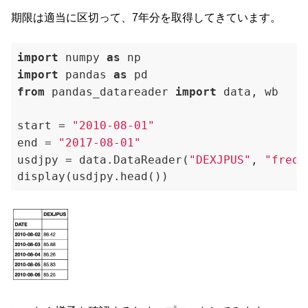
期限は適当に区切って、7年分を取得してきています。
import
 numpy 
as
import
 pandas 
as
from
 pandas_datareader 
import
 data, wb

start = 
"2010-08-01"
end = 
"2017-08-01"
usdjpy = data.DataReader(
"DEXJPUS"
, 
"fred"