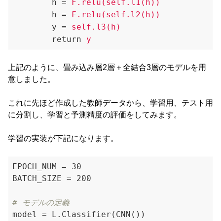
h
 = 
F.relu(self.l1(h))
h
 = 
F.relu(self.l2(h))
y
 = 
self.l3(h)
return
y
上記のように、畳み込み層2層＋全結合3層のモデルを用
意しました。
これに先ほど作成した教師データから、学習用、テスト用
に分割し、学習と予測精度の評価をしてみます。
学習の実装が下記になります。
EPOCH_NUM = 30

BATCH_SIZE = 200

# モデルの定義
model = L.Classifier(CNN())
