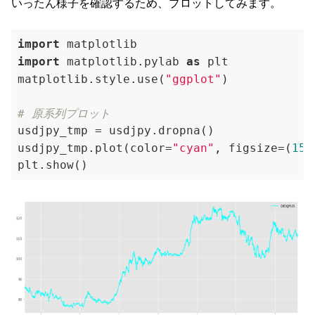
いったん様子を確認するため、プロットしてみます。
import
import
 matplotlib.pylab 
as
 plt

matplotlib.style.use(
"ggplot"
)

# 原系列プロット
usdjpy_tmp = usdjpy.dropna()

usdjpy_tmp.plot(color=
"cyan"
, figsize=(
15
,