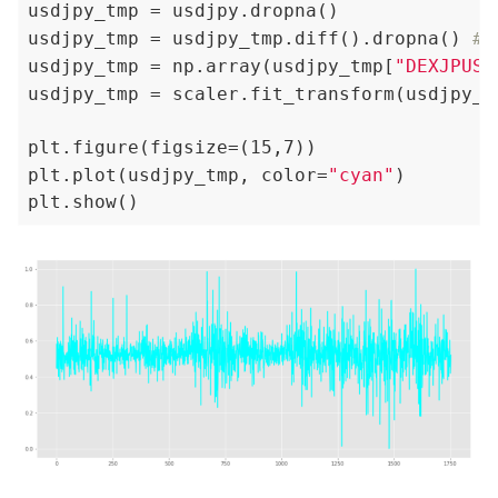
usdjpy_tmp = usdjpy.dropna()

usdjpy_tmp = usdjpy_tmp.diff().dropna() 
#
usdjpy_tmp = np.array(usdjpy_tmp[
"DEXJPUS"
usdjpy_tmp = scaler.fit_transform(usdjpy_t
plt.figure(figsize=(15,7))

plt.plot(usdjpy_tmp, color=
"cyan"
)
