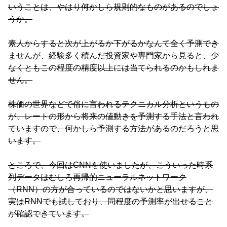
いうことは、やはり何かしら規則的なものがあるのでしょ
うか。
素人からすると次が上がるか下がるかなんて全く予測でき
ませんが、経験多く積んだ投資家や専門家から見ると、少
なくともこの程度の精度以上には当てられるのかもしれま
せん。
株価の世界などで俗に言われるテクニカル分析というもの
が、レートの形から将来の値動きを予測する手法と言われ
ていますので、何かしら予測する方法があるのだろうと思
います。
ところで、今回はCNNを使いましたが、こういった時系
列データはむしろ再帰的ニューラルネットワーク
（RNN）の方が合っているのではないかと思いますが、
実はRNNでも試しており、同程度の予測率が出せること
が確認できています。