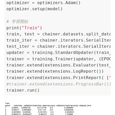
optimizer = optimizers.Adam()

optimizer.setup(model)

# 学習開始
print(
"Train"
)

train, test = chainer.datasets.split_datas
train_iter = chainer.iterators.SerialItera
test_iter = chainer.iterators.SerialIterat
updater = training.StandardUpdater(train_i
trainer = training.Trainer(updater, (EPOCH
trainer.extend(extensions.Evaluator(test_i
trainer.extend(extensions.LogReport())

trainer.extend(extensions.PrintReport( [
"e
#trainer.extend(extensions.ProgressBar