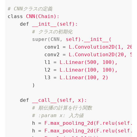
# CNNクラスの定義
class
CNN(Chain):
def
__init__(self):
        # クラスの初期化
super(CNN,
self).__init__(
conv1
 = 
L.Convolution2D(1, 20,
conv2
 = 
L.Convolution2D(20, 50
l1
 = 
L.Linear(500, 100),
l2
 = 
L.Linear(100, 100),
l3
 = 
L.Linear(100, 2)
)
def
__call__(self, x):
        # 順伝播の計算を行う関数
        # :param x: 入力値
h
 = 
F.max_pooling_2d(F.relu(self.c
h
 = 
F.max_pooling_2d(F.relu(self.c