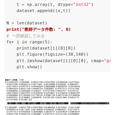
    t = np.array(t, dtype=
"int32"
)

    dataset.append((x,t))

print("教師データ件数: ", N)
# 一部確認してみる
for i in range(5):

    print(dataset[i][0][0])

    plt.figure(figsize=(30,140))

    plt.imshow(dataset[i][0][0], cmap=
"gra