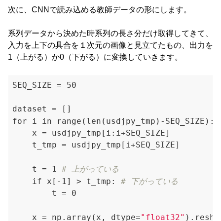
次に、CNNで読み込める教師データの形にします。
系列データから決めた時系列の長さ分だけ取得してきて、
入力を上下の具合を１次元の画像と見立てたもの、出力を
1（上がる）か0（下がる）に変換していきます。
SEQ_SIZE = 50

dataset = []

for i in range(len(usdjpy_tmp)-SEQ_SIZE): 
    x = usdjpy_tmp[i:i+SEQ_SIZE]

    t_tmp = usdjpy_tmp[i+SEQ_SIZE]

    t = 1 
# 上がっている
    if x[-1] > t_tmp: 
# 下がっている
        t = 0

    x = np.array(x, dtype=
"float32"
).resha